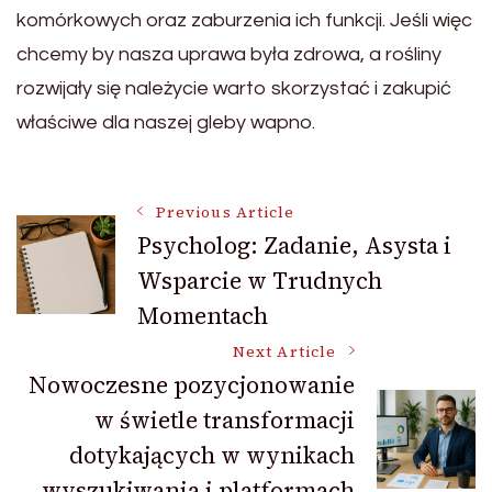
komórkowych oraz zaburzenia ich funkcji. Jeśli więc
chcemy by nasza uprawa była zdrowa, a rośliny
rozwijały się należycie warto skorzystać i zakupić
właściwe dla naszej gleby wapno.
Post
Previous Article
Psycholog: Zadanie, Asysta i
Wsparcie w Trudnych
Navigation
Momentach
Next Article
Nowoczesne pozycjonowanie
w świetle transformacji
dotykających w wynikach
wyszukiwania i platformach