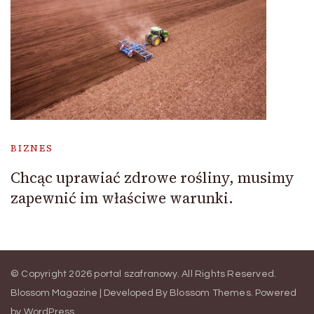
BIZNES
Chcąc uprawiać zdrowe rośliny, musimy
zapewnić im właściwe warunki.
© Copyright 2026
portal szafranowy
. All Rights Reserved.
Blossom Magazine | Developed By
Blossom Themes
.
Powered
by
WordPress
.