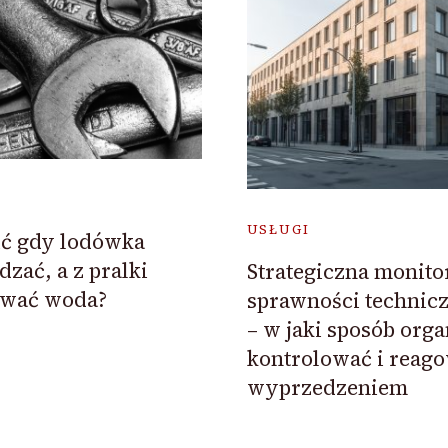
USŁUGI
ić gdy lodówka
zać, a z pralki
Strategiczna monit
ywać woda?
sprawności technic
– w jaki sposób org
kontrolować i reago
wyprzedzeniem