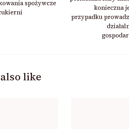
kowania spożywcze
konieczna j
cukierni
przypadku prowadz
działal
gospodar
also like