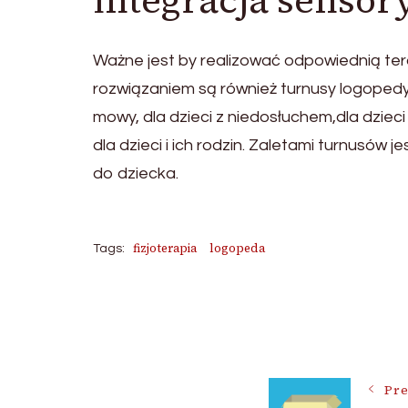
integracja senso
Ważne jest by realizować odpowiednią ter
rozwiązaniem są również turnusy logoped
mowy, dla dzieci z niedosłuchem,dla dziec
dla dzieci i ich rodzin. Zaletami turnusó
do dziecka.
fizjoterapia
logopeda
Tags:
Post
Navigat
Pre