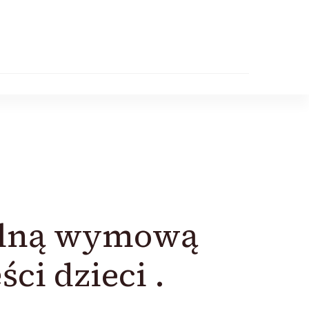
ilną wymową
ci dzieci .