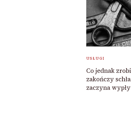
USŁUGI
Co jednak zrob
zakończy schład
zaczyna wypł