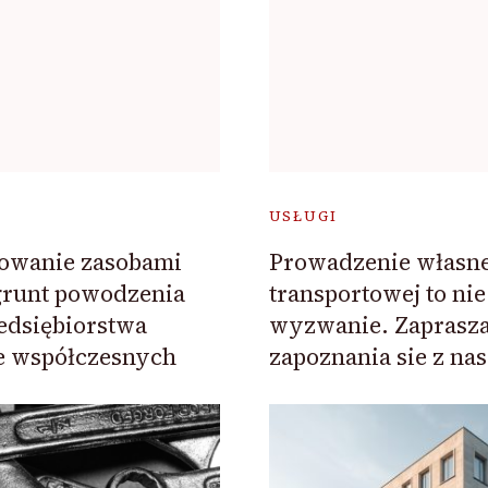
USŁUGI
rowanie zasobami
Prowadzenie własne
grunt powodzenia
transportowej to nie
edsiębiorstwa
wyzwanie. Zaprasz
e współczesnych
zapoznania sie z na