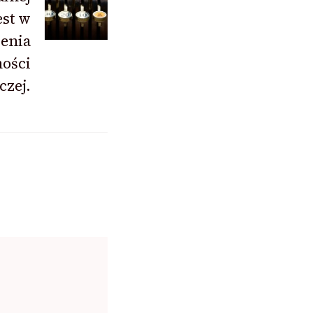
est w
enia
ności
czej.