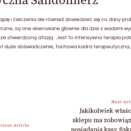
ryczna Sandomierz
apię i ćwiczenia ale również dowiedzieć się co dany p
yczne, są one skierowane głównie dla dzei z wadami w
i ze stwierdzoną afazją . Jest to intensywna terapia p
w jest duże doświadczenie, fachowa kadra terapeutyczn
Next Art
Jakikolwiek właśc
sklepu ma zobowiąz
ion
vious Article
posiadania kasy fisk