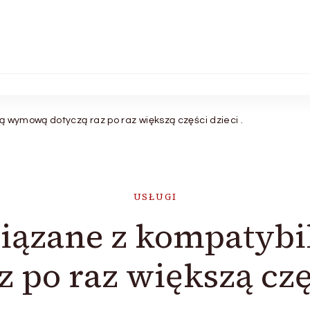
 wymową dotyczą raz po raz większą części dzieci .
USŁUGI
wiązane z kompatyb
z po raz większą częś