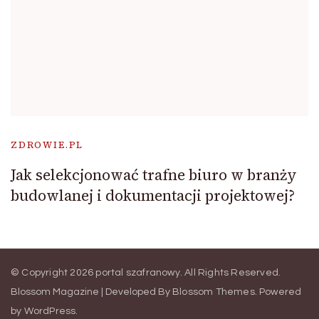
ZDROWIE.PL
Jak selekcjonować trafne biuro w branży
budowlanej i dokumentacji projektowej?
© Copyright 2026
portal szafranowy
. All Rights Reserved.
Blossom Magazine | Developed By
Blossom Themes
.
Powered
by
WordPress
.