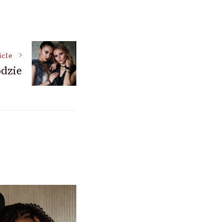
icle
dzie