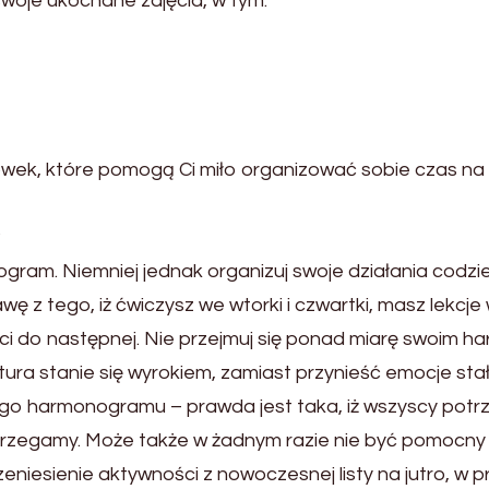
woje ukochane zajęcia, w tym:
ówek, które pomogą Ci miło organizować sobie czas na 
?
am. Niemniej jednak organizuj swoje działania codzien
ę z tego, iż ćwiczysz we wtorki i czwartki, masz lekcje 
i do następnej. Nie przejmuj się ponad miarę swoim 
ra stanie się wyrokiem, zamiast przynieść emocje stał
ego harmonogramu – prawda jest taka, iż wszyscy potr
ostrzegamy. Może także w żadnym razie nie być pomo
niesienie aktywności z nowoczesnej listy na jutro, w p