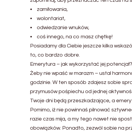
zapominaj, aby przeznaczać ten czas na s
• zamiłowania,
• wolontariat,
• odwiedzanie wnuków,
• coś innego, na co masz chętkę!
Posiadamy dla Ciebie jeszcze kilka wskaz
to, co bardzo dobre.
Emerytura – jak wykorzystać jej potencjał
Żeby nie wpaść w marazm – ustal harmonogr
godzinie. W ten sposób zdajesz sobie spraw
przymusów pośpiechu od jednej aktywnośc
Twoje dni będą przeszkadzające, a emerytu
Pomimo, iż nie powinnaś pilnować sztywn
razie czas mija, a my tego nawet nie sp
obowiązków. Ponadto, zezwól sobie na prze