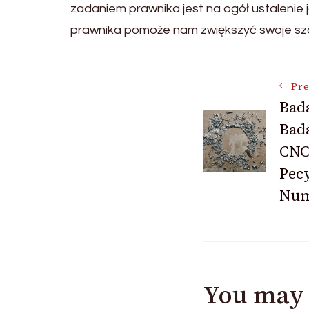
zadaniem prawnika jest na ogół ustalenie
prawnika pomoże nam zwiększyć swoje sz
Post
Pre
Bada
Bad
Navigat
CNC
Pec
Num
You may 