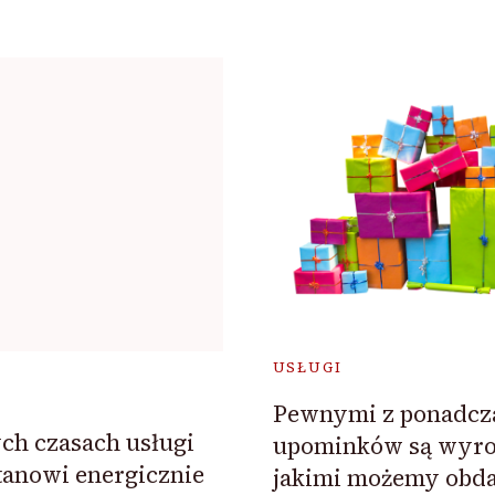
USŁUGI
Pewnymi z ponadc
ch czasach usługi
upominków są wyrob
tanowi energicznie
jakimi możemy obd