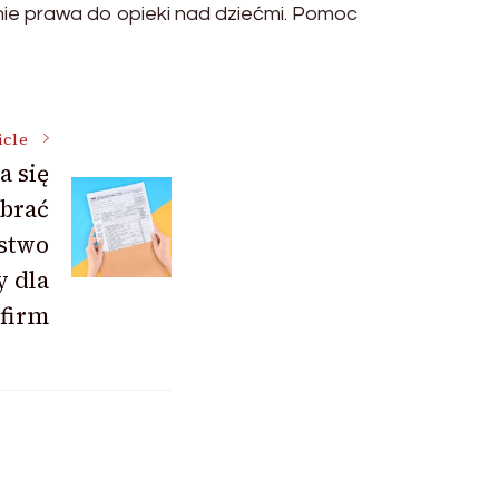
enie prawa do opieki nad dziećmi. Pomoc
icle
a się
brać
stwo
y dla
firm