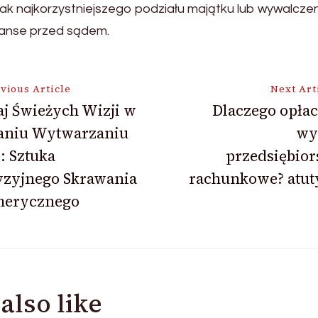
 jak najkorzystniejszego podziału majątku lub wywalcz
anse przed sądem.
vious Article
Next Art
j Świeżych Wizji w
Dlaczego opłac
aniu Wytwarzaniu
wy
ion
: Sztuka
przedsiębior
yzyjnego Skrawania
rachunkowe? atut
erycznego
also like