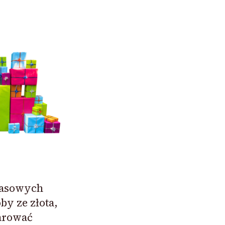
zasowych
y ze złota,
arować